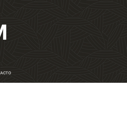
M
TACTO