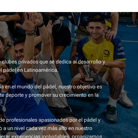
lubes privados que se dedica al desarrollo y
l pádel en Latinoamérica.
a en el mundo del pádel, nuestro objetivo es
ste deporte y promover su crecimiento en la
e profesionales apasionados por el pádel y
 a un nivel cada vez más alto en nuestro
erar experiencias inolvidables, organizamos